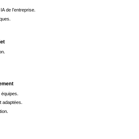
A de l’entreprise.
iques.
et
on.
gement
équipes.
 adaptées.
ion.