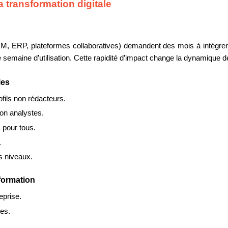
a transformation digitale
(CRM, ERP, plateformes collaboratives) demandent des mois à intégrer
semaine d’utilisation. Cette rapidité d’impact change la dynamique d
les
fils non rédacteurs.
non analystes.
 pour tous.
.
s niveaux.
formation
eprise.
les.