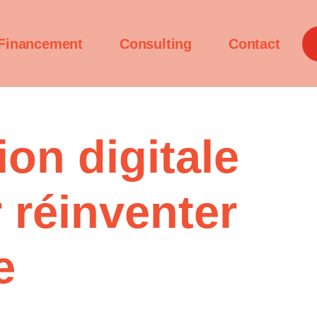
Financement
Consulting
Contact
on digitale
r réinventer
e