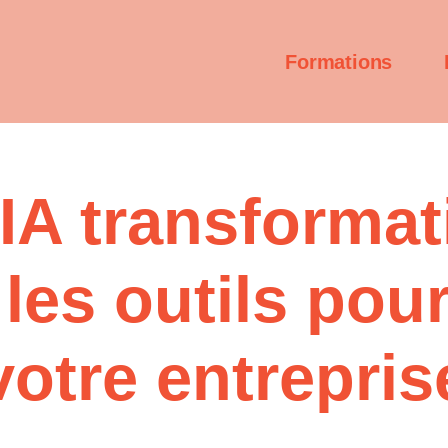
Formations
IA transformati
 les outils pou
votre entrepris