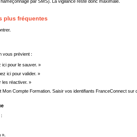
ls, hameçonnage par SMS). La vigilance reste donc maximale.
s plus fréquentes
ntrer.
 vous prévient :
ici pour le sauver. »
ez ici pour valider. »
 les réactiver. »
ent Mon Compte Formation. Saisir vos identifiants FranceConnect sur 
ue
:
 ».