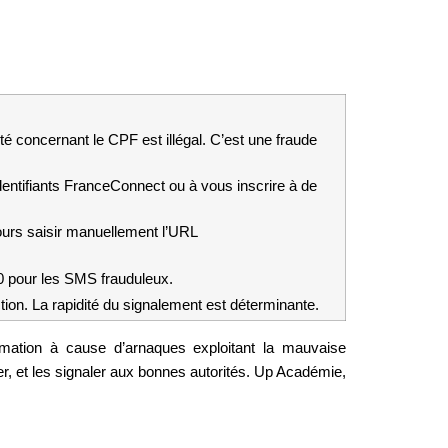
 concernant le CPF est illégal. C’est une fraude 
dentifiants FranceConnect ou à vous inscrire à de 
urs saisir manuellement l’URL 
 pour les SMS frauduleux.
tion. La rapidité du signalement est déterminante.
mation à cause d’arnaques exploitant la mauvaise 
compréhension du dispositif. Cet article vous donne une grille de lecture claire pour identifier les arnaques, vous en protéger, et les signaler aux bonnes autorités. Up Académie, 