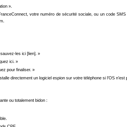
tion ».
s FranceConnect, votre numéro de sécurité sociale, ou un code SMS d
om.
auvez-les ici [lien]. »
uez ici. »
uez pour finaliser. »
stalle directement un logiciel espion sur votre téléphone si l’OS n’est 
tante ou totalement bidon :
ble.
onds CPF.