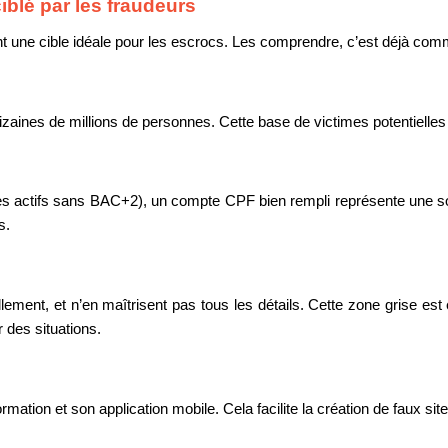
blé par les fraudeurs
nt une cible idéale pour les escrocs. Les comprendre, c’est déjà com
dizaines de millions de personnes. Cette base de victimes potentiell
es actifs sans BAC+2), un compte CPF bien rempli représente une som
s.
lement, et n’en maîtrisent pas tous les détails. Cette zone grise es
r des situations.
tion et son application mobile. Cela facilite la création de faux sites