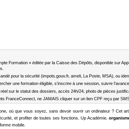
te Formation » éditée par la Caisse des Dépôts, disponible sur App S
s.
é pour la sécurité (impots.gouv.fr, ameli, La Poste, MSA), ou iden
rcher une formation éligible, s’inscrire à une session, suivre l’avan
réel sur le statut des dossiers, accès 24h/24, photo de pièces justifica
ts FranceConnect, ne JAMAIS cliquer sur un lien CPF reçu par SMS ou e
ne, où que vous soyez, sans devoir ouvrir un ordinateur ? Cet arti
écurité, et profiter de toutes ses fonctions. Up Académie, 
organisme 
eforme mobile.