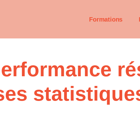
Formations
erformance rés
ses statistique