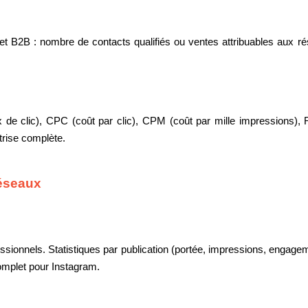
C et B2B : nombre de contacts qualifiés ou ventes attribuables aux r
x de clic), CPC (coût par clic), CPM (coût par mille impressions), R
trise complète.
réseaux
essionnels. Statistiques par publication (portée, impressions, engage
omplet pour Instagram.