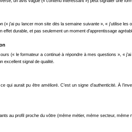
inverse, un avis vague (« contenu intéressant ») peut signaler une forma
n (« j’ai pu lancer mon site dès la semaine suivante », « j’utilise les ou
t un effet durable, et pas seulement un moment d’apprentissage agréab
ion
cours (« le formateur a continué à répondre à mes questions », « j’ai
 excellent signal de qualité.
e qui aurait pu être amélioré. C’est un signe d’authenticité. À l’in
enants au profil proche du vôtre (même métier, même secteur, même ni