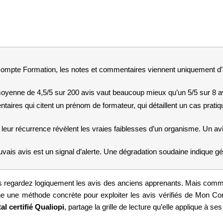
mpte Formation, les notes et commentaires viennent uniquement d’ap
yenne de 4,5/5 sur 200 avis vaut beaucoup mieux qu’un 5/5 sur 8 a
ires qui citent un prénom de formateur, qui détaillent un cas pratiqu
leur récurrence révèlent les vraies faiblesses d’un organisme. Un avis
vais avis est un signal d’alerte. Une dégradation soudaine indique g
s regardez logiquement les avis des anciens apprenants. Mais commen
 une méthode concrète pour exploiter les avis vérifiés de Mon Comp
l certifié Qualiopi
, partage la grille de lecture qu’elle applique à s