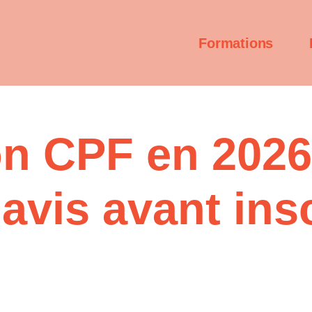
Formations
ion CPF en 202
s avis avant ins