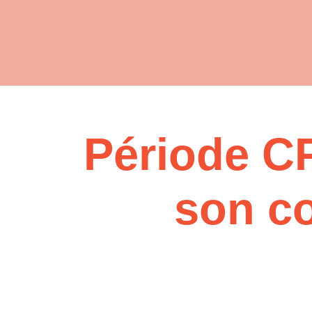
Période CP
son c