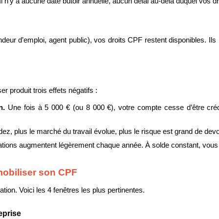
 n’y a aucune date butoir annuelle, aucun délai au-delà duquel vos d
eur d’emploi, agent public), vos droits CPF restent disponibles. Ils n
r produit trois effets négatifs :
n. 
Une fois à 5 000 € (ou 8 000 €), votre compte cesse d’être créd
ez, plus le marché du travail évolue, plus le risque est grand de dev
mations augmentent légèrement chaque année. À solde constant, vous 
mobiliser son CPF
ion. Voici les 4 fenêtres les plus pertinentes.
eprise