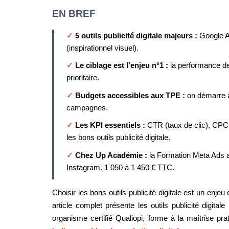
EN BREF
✓
5 outils publicité digitale majeurs :
Google A
(inspirationnel visuel).
✓
Le ciblage est l'enjeu n°1 :
la performance des
prioritaire.
✓
Budgets accessibles aux TPE :
on démarre à 
campagnes.
✓
Les KPI essentiels :
CTR (taux de clic), CPC (
les bons outils publicité digitale.
✓
Chez Up Académie :
la Formation Meta Ads a
Instagram. 1 050 à 1 450 € TTC.
Choisir les bons outils publicité digitale est un enje
article complet présente les outils publicité digita
organisme certifié Qualiopi, forme à la maîtrise prat