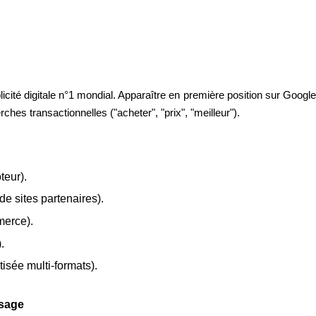
ité digitale n°1 mondial. Apparaître en première position sur Google g
hes transactionnelles ("acheter", "prix", "meilleur").
teur).
e sites partenaires).
merce).
.
sée multi-formats).
ssage