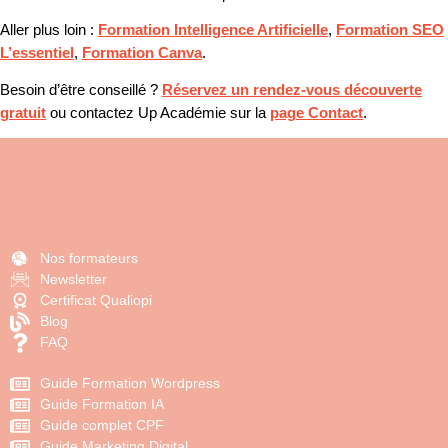
Aller plus loin :
Formation Intelligence Artificielle
,
Formation SEO
L’essentiel
,
Formation Canva
.
Besoin d’être conseillé ?
Réservez un rendez-vous découverte
gratuit
ou contactez Up Académie sur la
page Contact
.
Nos formateurs
Newsletter
Certificat Qualiopi
Blog
FAQ
Guide Formation Wordpress
Guide Formation IA
Guide complet CPF
Guide Marketing Digital