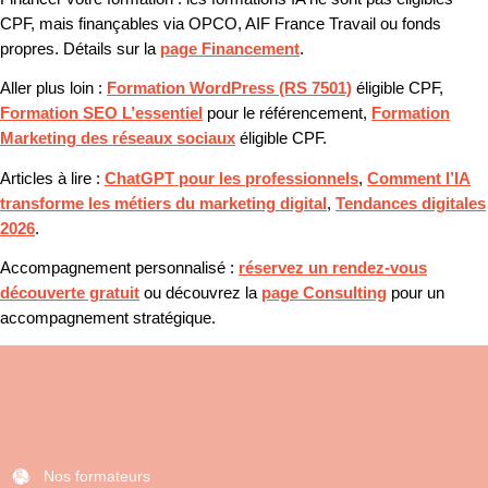
CPF, mais finançables via OPCO, AIF France Travail ou fonds
propres. Détails sur la
page Financement
.
Aller plus loin :
Formation WordPress (RS 7501)
éligible CPF,
Formation SEO L’essentiel
pour le référencement,
Formation
Marketing des réseaux sociaux
éligible CPF.
Articles à lire :
ChatGPT pour les professionnels
,
Comment l’IA
transforme les métiers du marketing digital
,
Tendances digitales
2026
.
Accompagnement personnalisé :
réservez un rendez-vous
découverte gratuit
ou découvrez la
page Consulting
pour un
accompagnement stratégique.
Nos formateurs