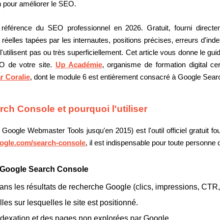
ion pour améliorer le SEO.
 référence du SEO professionnel en 2026. Gratuit, fourni directe
s réelles tapées par les internautes, positions précises, erreurs d'in
 l'utilisent pas ou très superficiellement. Cet article vous donne le 
O de votre site.
Up Académie
, organisme de formation digital ce
r Coralie
, dont le module 6 est entièrement consacré à Google Sear
ch Console et pourquoi l'utiliser
gle Webmaster Tools jusqu'en 2015) est l'outil officiel gratuit fou
ogle.com/search-console
, il est indispensable pour toute personne
e Google Search Console
ans les résultats de recherche Google (clics, impressions, CTR
es sur lesquelles le site est positionné.
indexation et des pages non explorées par Google.