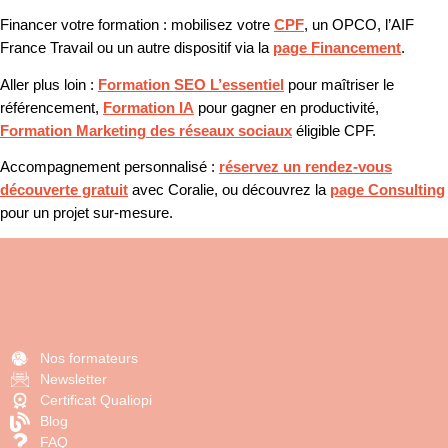
Financer votre formation :
mobilisez votre
CPF
, un OPCO, l’AIF
France Travail ou un autre dispositif via la
page Financement
.
Aller plus loin :
Formation SEO L’essentiel
pour maîtriser le
référencement,
Formation IA
pour gagner en productivité,
Formation Marketing des réseaux sociaux
éligible CPF.
Accompagnement personnalisé :
réservez un rendez-vous
découverte gratuit
avec Coralie, ou découvrez la
page Consulting
pour un projet sur-mesure.
Nos formateurs
Newsletter
Certificat Qualiopi
Blog
FAQ