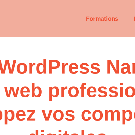
Formations
WordPress Nan
e web professio
ppez vos comp