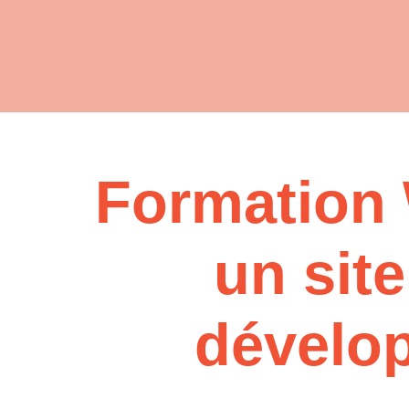
Formation 
un sit
dévelo