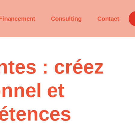
Financement
Consulting
Contact
tes : créez
nnel et
étences