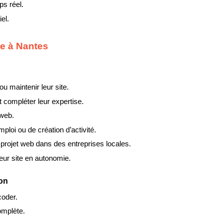
s réel.
el.
ile à Nantes
u maintenir leur site.
 compléter leur expertise.
 web.
ploi ou de création d’activité.
ojet web dans des entreprises locales.
leur site en autonomie.
ion
coder.
omplète.