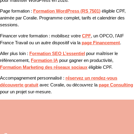
pour maîtriser WordPress en 2026.
Page formation :
Formation WordPress (RS 7501)
éligible CPF,
animée par Coralie. Programme complet, tarifs et calendrier des
sessions.
Financer votre formation :
mobilisez votre
CPF
, un OPCO, l’AIF
France Travail ou un autre dispositif via la
page Financement
.
Aller plus loin :
Formation SEO L’essentiel
pour maîtriser le
référencement,
Formation IA
pour gagner en productivité,
Formation Marketing des réseaux sociaux
éligible CPF.
Accompagnement personnalisé :
réservez un rendez-vous
découverte gratuit
avec Coralie, ou découvrez la
page Consulting
pour un projet sur-mesure.