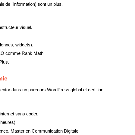
e de l’information) sont un plus.
tructeur visuel.
olonnes, widgets).
 SEO comme Rank Math.
Plus.
mie
ntor dans un parcours WordPress global et certifiant.
 internet sans coder.
 heures).
ience, Master en Communication Digitale.