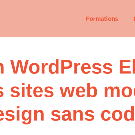
Formations
n WordPress El
s sites web mo
esign sans cod