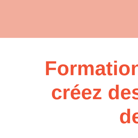
Formatio
créez de
d