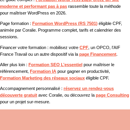
moderne et performant pas à pas
rassemble toute la méthode
pour maîtriser WordPress en 2026.
Page formation :
Formation WordPress (RS 7501)
éligible CPF,
animée par Coralie. Programme complet, tarifs et calendrier des
sessions.
Financer votre formation :
mobilisez votre
CPF
, un OPCO, l’AIF
France Travail ou un autre dispositif via la
page Financement
.
Aller plus loin :
Formation SEO L’essentiel
pour maîtriser le
référencement,
Formation IA
pour gagner en productivité,
Formation Marketing des réseaux sociaux
éligible CPF.
Accompagnement personnalisé :
réservez un rendez-vous
découverte gratuit
avec Coralie, ou découvrez la
page Consulting
pour un projet sur-mesure.