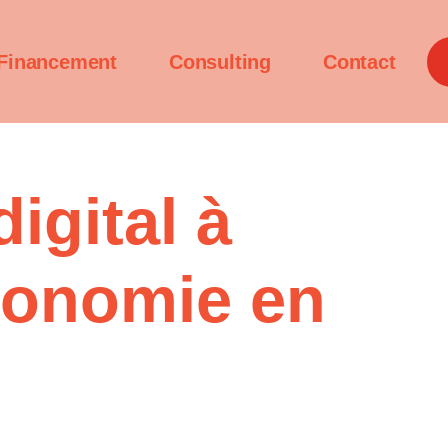
Financement
Consulting
Contact
igital à
utonomie en