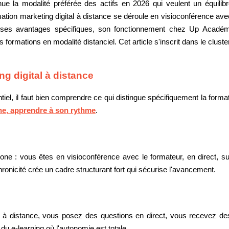
ue la modalité préférée des actifs en 2026 qui veulent un équilibre 
ation marketing digital à distance se déroule en visioconférence avec
, ses avantages spécifiques, son fonctionnement chez Up Académ
 formations en modalité distanciel. Cet article s'inscrit dans le clust
ng digital à distance
ntiel, il faut bien comprendre ce qui distingue spécifiquement la for
gne, apprendre à son rythme
.
rone : vous êtes en visioconférence avec le formateur, en direct, su
onicité crée un cadre structurant fort qui sécurise l'avancement.
l à distance, vous posez des questions en direct, vous recevez de
du e-learning où l'autonomie est totale.