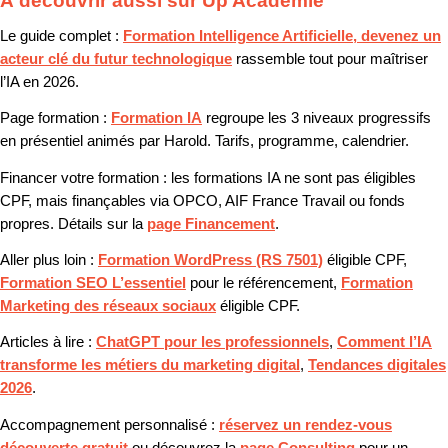
À découvrir aussi sur Up Académie
Le guide complet :
Formation Intelligence Artificielle, devenez un
acteur clé du futur technologique
rassemble tout pour maîtriser
l’IA en 2026.
Page formation :
Formation IA
regroupe les 3 niveaux progressifs
en présentiel animés par Harold. Tarifs, programme, calendrier.
Financer votre formation :
les formations IA ne sont pas éligibles
CPF, mais finançables via OPCO, AIF France Travail ou fonds
propres. Détails sur la
page Financement
.
Aller plus loin :
Formation WordPress (RS 7501)
éligible CPF,
Formation SEO L’essentiel
pour le référencement,
Formation
Marketing des réseaux sociaux
éligible CPF.
Articles à lire :
ChatGPT pour les professionnels
,
Comment l’IA
transforme les métiers du marketing digital
,
Tendances digitales
2026
.
Accompagnement personnalisé :
réservez un rendez-vous
découverte gratuit
ou découvrez la
page Consulting
pour un