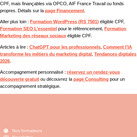
CPF, mais finançables via OPCO, AIF France Travail ou fonds
propres. Détails sur la
page Financement
.
Aller plus loin :
Formation WordPress (RS 7501)
éligible CPF,
Formation SEO L’essentiel
pour le référencement,
Formation
Marketing des réseaux sociaux
éligible CPF.
Articles à lire :
ChatGPT pour les professionnels
,
Comment l’IA
transforme les métiers du marketing digital
,
Tendances digitales
2026
.
Accompagnement personnalisé :
réservez un rendez-vous
découverte gratuit
ou découvrez la
page Consulting
pour un
accompagnement stratégique.
Nos formateurs