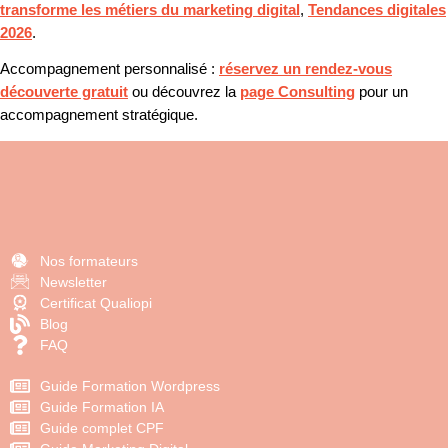
transforme les métiers du marketing digital
,
Tendances digitales
2026
.
Accompagnement personnalisé :
réservez un rendez-vous
découverte gratuit
ou découvrez la
page Consulting
pour un
accompagnement stratégique.
Nos formateurs
Newsletter
Certificat Qualiopi
Blog
FAQ
Guide Formation Wordpress
Guide Formation IA
Guide complet CPF