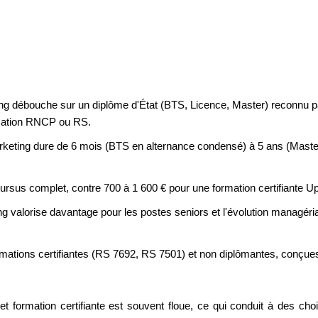
g débouche sur un diplôme d'État (BTS, Licence, Master) reconnu par 
fication RNCP ou RS.
keting dure de 6 mois (BTS en alternance condensé) à 5 ans (Master
ursus complet, contre 700 à 1 600 € pour une formation certifiante Up A
g valorise davantage pour les postes seniors et l'évolution managériale
mations certifiantes (RS 7692, RS 7501) et non diplômantes, conçu
 formation certifiante est souvent floue, ce qui conduit à des choix 