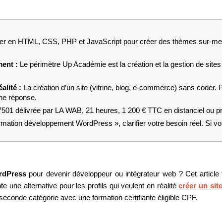
r en HTML, CSS, PHP et JavaScript pour créer des thèmes sur-mes
ent : 
Le périmètre Up Académie est la création et la gestion de sit
lité : 
La création d’un site (vitrine, blog, e-commerce) sans coder. 
nne réponse.
7501 délivrée par LA WAB, 21 heures, 1 200 € TTC en distanciel ou pré
mation développement WordPress », clarifier votre besoin réel. Si vou
rdPress
 pour devenir développeur ou intégrateur web ? Cet article f
 une alternative pour les profils qui veulent en réalité 
créer un si
 seconde catégorie avec une formation certifiante éligible CPF.