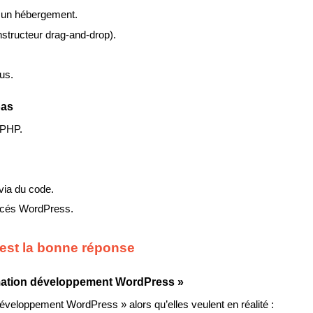
r un hébergement.
nstructeur drag-and-drop).
us.
pas
 PHP.
via du code.
ancés WordPress.
 est la bonne réponse
ormation développement WordPress »
eloppement WordPress » alors qu’elles veulent en réalité :