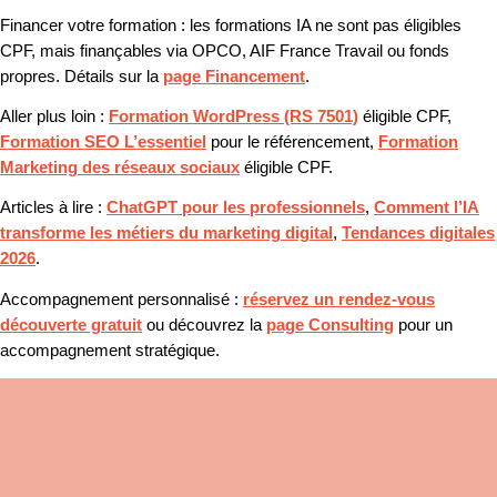
Financer votre formation :
les formations IA ne sont pas éligibles
CPF, mais finançables via OPCO, AIF France Travail ou fonds
propres. Détails sur la
page Financement
.
Aller plus loin :
Formation WordPress (RS 7501)
éligible CPF,
Formation SEO L’essentiel
pour le référencement,
Formation
Marketing des réseaux sociaux
éligible CPF.
Articles à lire :
ChatGPT pour les professionnels
,
Comment l’IA
transforme les métiers du marketing digital
,
Tendances digitales
2026
.
Accompagnement personnalisé :
réservez un rendez-vous
découverte gratuit
ou découvrez la
page Consulting
pour un
accompagnement stratégique.