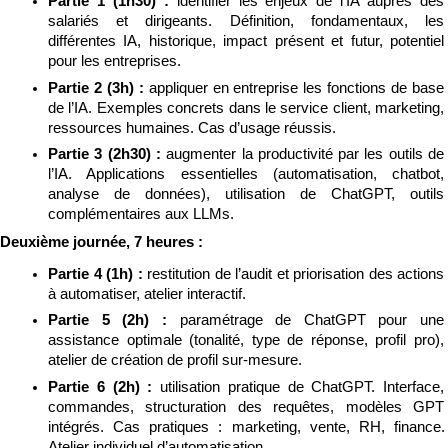
Partie 1 (1h30) : 
identifier les enjeux de l’IA auprès des 
salariés et dirigeants. Définition, fondamentaux, les 
différentes IA, historique, impact présent et futur, potentiel 
pour les entreprises.
Partie 2 (3h) : 
appliquer en entreprise les fonctions de base 
de l’IA. Exemples concrets dans le service client, marketing, 
ressources humaines. Cas d’usage réussis.
Partie 3 (2h30) : 
augmenter la productivité par les outils de 
l’IA. Applications essentielles (automatisation, chatbot, 
analyse de données), utilisation de ChatGPT, outils 
complémentaires aux LLMs.
Deuxième journée, 7 heures :
Partie 4 (1h) : 
restitution de l’audit et priorisation des actions 
à automatiser, atelier interactif.
Partie 5 (2h) : 
paramétrage de ChatGPT pour une 
assistance optimale (tonalité, type de réponse, profil pro), 
atelier de création de profil sur-mesure.
Partie 6 (2h) : 
utilisation pratique de ChatGPT. Interface, 
commandes, structuration des requêtes, modèles GPT 
intégrés. Cas pratiques : marketing, vente, RH, finance. 
Atelier individuel d’automatisation.