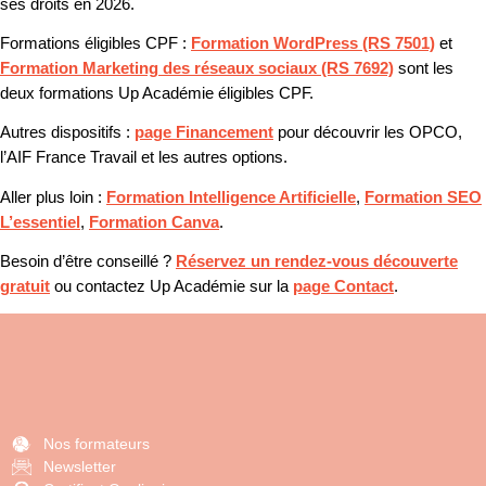
ses droits en 2026.
Formations éligibles CPF :
Formation WordPress (RS 7501)
et
Formation Marketing des réseaux sociaux (RS 7692)
sont les
deux formations Up Académie éligibles CPF.
Autres dispositifs :
page Financement
pour découvrir les OPCO,
l’AIF France Travail et les autres options.
Aller plus loin :
Formation Intelligence Artificielle
,
Formation SEO
L’essentiel
,
Formation Canva
.
Besoin d’être conseillé ?
Réservez un rendez-vous découverte
gratuit
ou contactez Up Académie sur la
page Contact
.
Nos formateurs
Newsletter