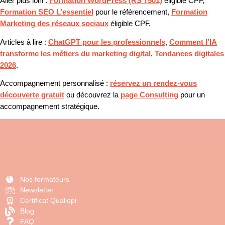
Aller plus loin :
Formation WordPress (RS 7501)
éligible CPF,
Formation SEO L’essentiel
pour le référencement,
Formation
Marketing des réseaux sociaux
éligible CPF.
Articles à lire :
ChatGPT pour les professionnels
,
Comment l’IA
transforme les métiers du marketing digital
,
Tendances digitales
2026
.
Accompagnement personnalisé :
réservez un rendez-vous
découverte gratuit
ou découvrez la
page Consulting
pour un
accompagnement stratégique.
Nos formateurs
Newsletter
Certificat Qualiopi
Blog
FAQ