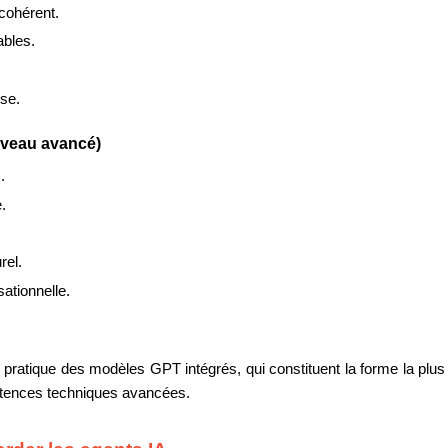
 cohérent.
ables.
se.
iveau avancé)
.
.
rel.
ationnelle.
on pratique des modèles GPT intégrés, qui constituent la forme la pl
étences techniques avancées.