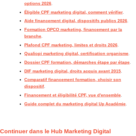
options 2026
.
Éligible CPF marketing digital, comment vérifier
.
Aide financement digital, dispositifs publics 2026
.
Formation OPCO marketing, financement par la
branche
.
Plafond CPF marketing, limites et droits 2026
.
Qualiopi marketing digital, certification organisme
.
Dossier CPF formation, démarches étape par étape
.
DIF marketing digital, droits acquis avant 2015
.
Comparatif financement formation, choisir son
dispositif
.
Financement et éligibilité CPF, vue d'ensemble
.
Guide complet du marketing digital Up Académie
.
Continuer dans le Hub Marketing Digital