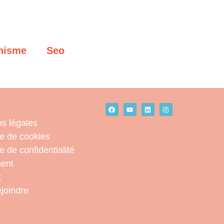
hisme
Seo
s légales
ue de cookies
e de confidentialité
ent
t
joindre