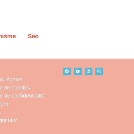
hisme
Seo
s légales
ue de cookies
e de confidentialité
ent
t
joindre