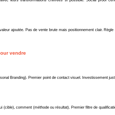
 avec leurs transformations chiffrées si possible. Social proof ce
aleur ajoutée. Pas de vente brute mais positionnement clair. Règle 8
 pour vendre
ersonal Branding). Premier point de contact visuel. Investissement jus
ui (cible), comment (méthode ou résultat). Premier filtre de qualificati