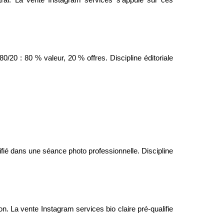
ntral. La vente Instagram services s'appuie sur ces
0/20 : 80 % valeur, 20 % offres. Discipline éditoriale
tifié dans une séance photo professionnelle. Discipline
on. La vente Instagram services bio claire pré-qualifie