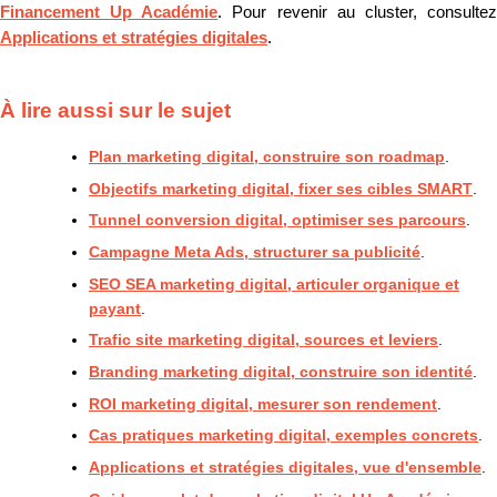
Financement Up Académie
. Pour revenir au cluster, consulte
Applications et stratégies digitales
.
À lire aussi sur le sujet
Plan marketing digital, construire son roadmap
.
Objectifs marketing digital, fixer ses cibles SMART
.
Tunnel conversion digital, optimiser ses parcours
.
Campagne Meta Ads, structurer sa publicité
.
SEO SEA marketing digital, articuler organique et
payant
.
Trafic site marketing digital, sources et leviers
.
Branding marketing digital, construire son identité
.
ROI marketing digital, mesurer son rendement
.
Cas pratiques marketing digital, exemples concrets
.
Applications et stratégies digitales, vue d'ensemble
.