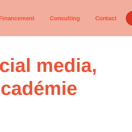
Financement
Consulting
Contact
ial media,
Académie