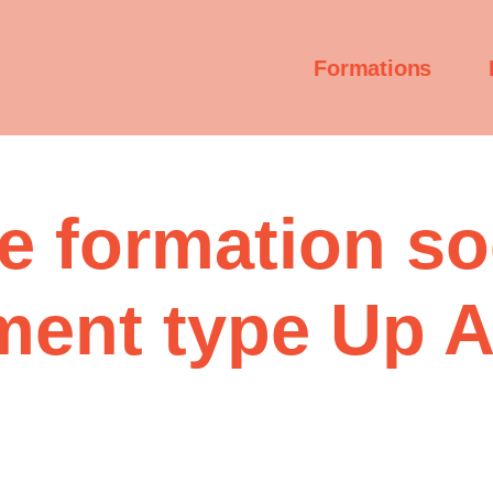
Formations
 formation soc
ment type Up 