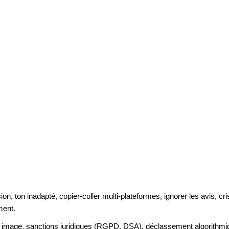
ion, ton inadapté, copier-coller multi-plateformes, ignorer les avis, 
ment.
n image, sanctions juridiques (RGPD, DSA), déclassement algorithmique