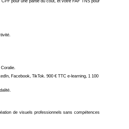
 CPF pour une partie du coût, et votre FAF TNS pour 
ivité.
 Coralie.
edIn, Facebook, TikTok. 900 € TTC e-learning, 1 100 
alité.
éation de visuels professionnels sans compétences 