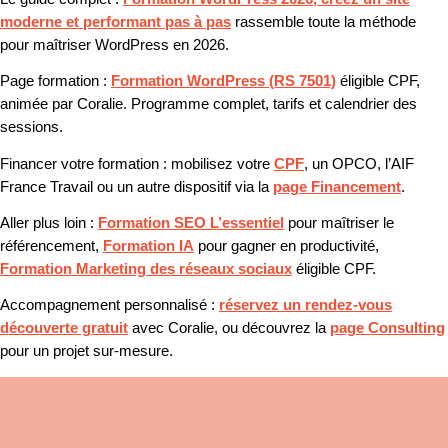
moderne et performant pas à pas
rassemble toute la méthode
pour maîtriser WordPress en 2026.
Page formation :
Formation WordPress (RS 7501)
éligible CPF,
animée par Coralie. Programme complet, tarifs et calendrier des
sessions.
Financer votre formation :
mobilisez votre
CPF
, un OPCO, l’AIF
France Travail ou un autre dispositif via la
page Financement
.
Aller plus loin :
Formation SEO L’essentiel
pour maîtriser le
référencement,
Formation IA
pour gagner en productivité,
Formation Marketing des réseaux sociaux
éligible CPF.
Accompagnement personnalisé :
réservez un rendez-vous
découverte gratuit
avec Coralie, ou découvrez la
page Consulting
pour un projet sur-mesure.