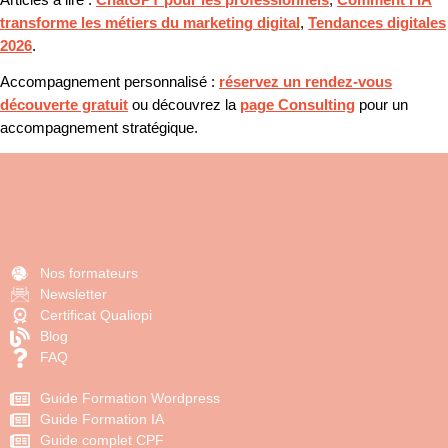
transforme les métiers du marketing digital
,
Tendances digitales
2026
.
Accompagnement personnalisé :
réservez un rendez-vous
découverte gratuit
ou découvrez la
page Consulting
pour un
accompagnement stratégique.
Nos formateurs
Newsletter
Certificat Qualiopi
Blog
FAQ
Guide Formation Wordpress
Guide Formation IA
Guide complet CPF