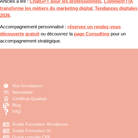
Articles à lire :
ChatGPT pour les professionnels
,
Comment l’IA
transforme les métiers du marketing digital
,
Tendances digitales
2026
.
Accompagnement personnalisé :
réservez un rendez-vous
découverte gratuit
ou découvrez la
page Consulting
pour un
accompagnement stratégique.
Nos formateurs
Newsletter
Certificat Qualiopi
Blog
FAQ
Guide Formation Wordpress
Guide Formation IA
Guide complet CPF